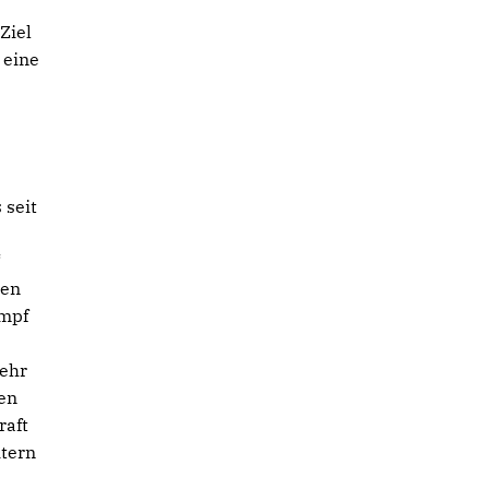
Ziel
 eine
 seit
“
hen
ampf
sehr
en
raft
itern