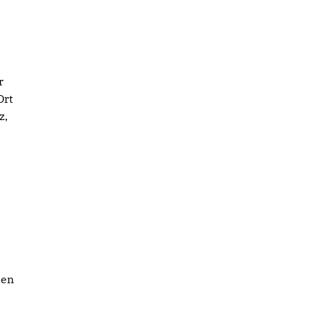
r
Ort
z,
den