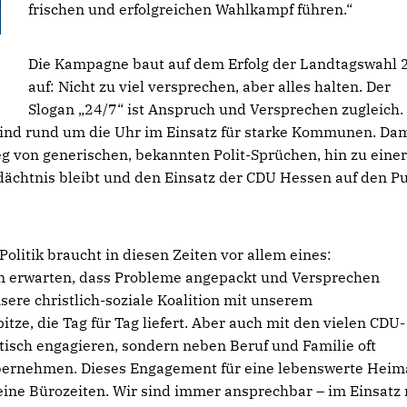
frischen und erfolgreichen Wahlkampf führen.“
Die Kampagne baut auf dem Erfolg der Landtagswahl 
auf: Nicht zu viel versprechen, aber alles halten. Der
Slogan „24/7“ ist Anspruch und Versprechen zugleich.
ind rund um die Uhr im Einsatz für starke Kommunen. Dam
eg von generischen, bekannten Polit-Sprüchen, hin zu einer
dächtnis bleibt und den Einsatz der CDU Hessen auf den P
olitik braucht in diesen Zeiten vor allem eines:
en erwarten, dass Probleme angepackt und Versprechen
ere christlich-soziale Koalition mit unserem
tze, die Tag für Tag liefert. Aber auch mit den vielen CDU-
litisch engagieren, sondern neben Beruf und Familie oft
bernehmen. Dieses Engagement für eine lebenswerte Heim
ne Bürozeiten. Wir sind immer ansprechbar – im Einsatz