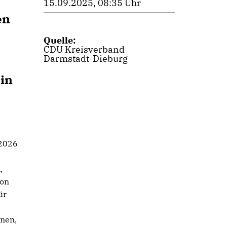
15.09.2025, 08:35 Uhr
en
Quelle:
CDU Kreisverband
Darmstadt-Dieburg
 in
 2026
,
ion
ür
nen,