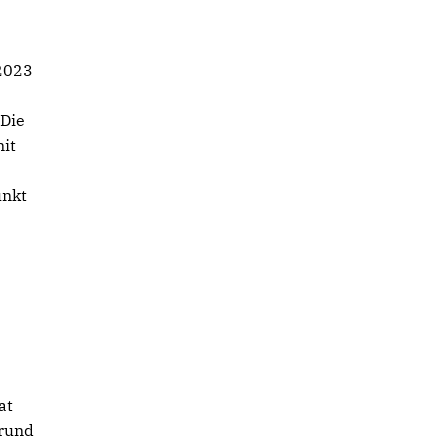
2023
 Die
it
unkt
at
 rund