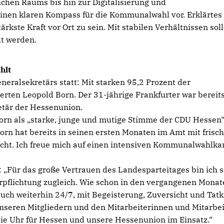
chen Raums bis hin zur Digitalisierung und
einen klaren Kompass für die Kommunalwahl vor. Erklärtes 
ärkste Kraft vor Ort zu sein. Mit stabilen Verhältnissen soll
t werden.
hlt
eralsekretärs statt: Mit starken 95,2 Prozent der
ten Leopold Born. Der 31-jährige Frankfurter war bereits
etär der Hessenunion.
orn als „starke, junge und mutige Stimme der CDU Hessen
orn hat bereits in seinen ersten Monaten im Amt mit frisc
cht. Ich freue mich auf einen intensiven Kommunalwahlk
 „Für das große Vertrauen des Landesparteitages bin ich 
rpflichtung zugleich. Wie schon in den vergangenen Monat
auch weiterhin 24/7, mit Begeisterung, Zuversicht und Tatk
nseren Mitgliedern und den Mitarbeiterinnen und Mitarbe
die Uhr für Hessen und unsere Hessenunion im Einsatz.“