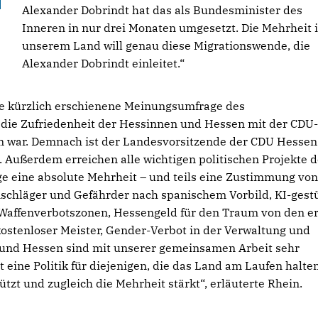
Alexander Dobrindt hat das als Bundesminister des
Inneren in nur drei Monaten umgesetzt. Die Mehrheit 
unserem Land will genau diese Migrationswende, die
Alexander Dobrindt einleitet.“
ne kürzlich erschienene Meinungsumfrage des
 die Zufriedenheit der Hessinnen und Hessen mit der CDU-
n war. Demnach ist der Landesvorsitzende der CDU Hessen
. Außerdem erreichen alle wichtigen politischen Projekte d
age eine absolute Mehrheit – und teils eine Zustimmung von
nschläger und Gefährder nach spanischem Vorbild, KI-gest
Waffenverbotszonen, Hessengeld für den Traum von den e
kostenloser Meister, Gender-Verbot in der Verwaltung und
 und Hessen sind mit unserer gemeinsamen Arbeit sehr
 eine Politik für diejenigen, die das Land am Laufen halten
hützt und zugleich die Mehrheit stärkt“, erläuterte Rhein.