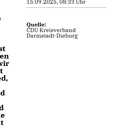
15.09.2025, 08:33 Uhr
0
Quelle:
CDU Kreisverband
Darmstadt-Dieburg
st
den
wir
t
ed,
.
nd
d
ie
t