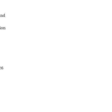
ind
ion
26